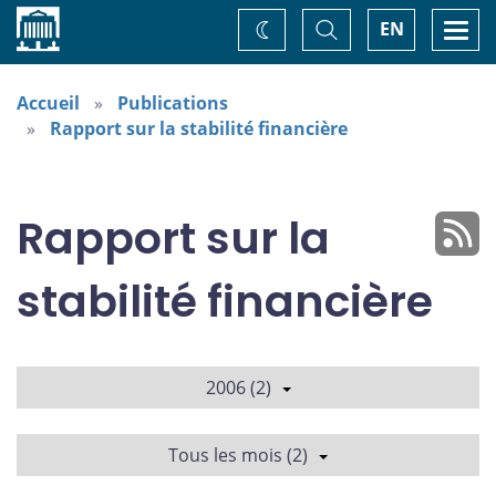
Accueil
Basculer
Togg
EN
Changez
la
navi
recherche
de
thème
Accueil
Publications
Rapport sur la stabilité financière
Rapport sur la
stabilité financière
2006 (2)
Tous les mois (2)