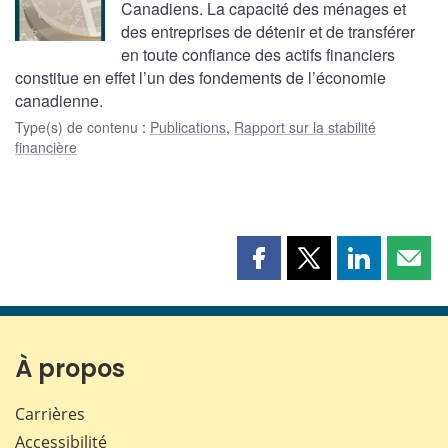
Canadiens. La capacité des ménages et
des entreprises de détenir et de transférer
en toute confiance des actifs financiers
constitue en effet l’un des fondements de l’économie
canadienne.
Type(s) de contenu
:
Publications
,
Rapport sur la stabilité
financière
Partager
Partager
Partager
Part
cette
cette
cette
cette
page
page
page
page
sur
sur
sur
par
Facebook
X
LinkedIn
courr
À propos
Carrières
Accessibilité