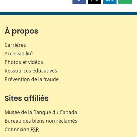
Partager
Partager
Partager
Part
cette
cette
cette
cette
page
page
page
page
sur
sur
sur
par
Facebook
X
LinkedIn
courr
À propos
Carrières
Accessibilité
Photos et vidéos
Ressources éducatives
Prévention de la fraude
Sites affiliés
Musée de la Banque du Canada
Bureau des biens non réclamés
Connexion
FSP