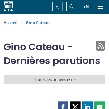
Accueil
Basculer
Togg
EN
Changez
la
navi
recherche
de
thème
Accueil
Gino Cateau
Gino Cateau -
Dernières parutions
Toutes les années (3)