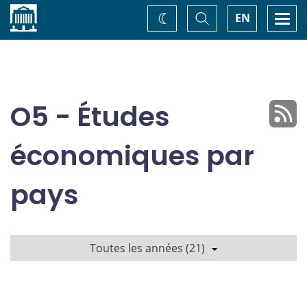
Accueil
Basculer
Togg
EN
Changez
la
navi
recherche
de
thème
O5 - Études
économiques par
pays
Toutes les années (21)