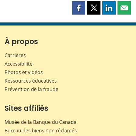
Partager
Partager
Partager
Part
cette
cette
cette
cette
page
page
page
page
sur
sur
sur
par
Facebook
X
LinkedIn
courr
À propos
Carrières
Accessibilité
Photos et vidéos
Ressources éducatives
Prévention de la fraude
Sites affiliés
Musée de la Banque du Canada
Bureau des biens non réclamés