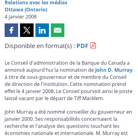
Relations avec les médias
Ottawa (Ontario)
4 janvier 2008
Partager
Partager
Partager
Partager
cette
cette
cette
cette
Disponible en format(s) :
PDF
page
page
page
page
sur
sur
sur
par
Facebook
X
LinkedIn
courriel
Le Conseil d'administration de la Banque du Canada a
annoncé aujourd'hui la nomination de
John D. Murray
à titre de sous-gouverneur et de membre du Conseil
de direction de l'institution. Cette nomination prend
effet le 4 janvier 2008. Le Conseil pourvoit ainsi le poste
laissé vacant par le départ de Tiff Macklem.
John Murray a été nommé conseiller du gouverneur en
janvier 2000. Ses responsabilités concernaient la
recherche et l'analyse des questions touchant les
économies nationale et internationale. M. Murray est