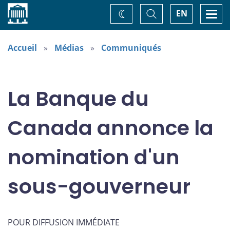
Accueil
Basculer
Togg
EN
Changez
la
navi
recherche
de
thème
Accueil
Médias
Communiqués
La Banque du
Canada annonce la
nomination d'un
sous-gouverneur
POUR DIFFUSION IMMÉDIATE