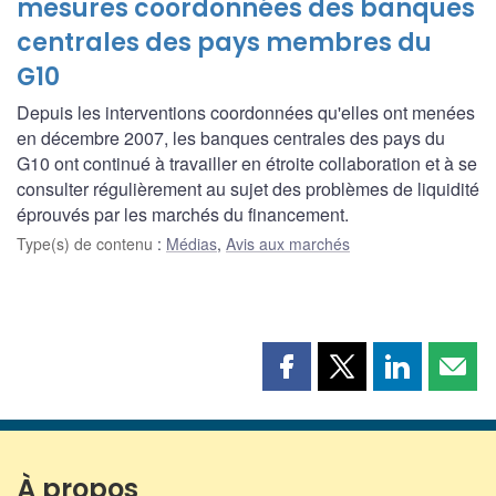
mesures coordonnées des banques
centrales des pays membres du
G10
Depuis les interventions coordonnées qu'elles ont menées
en décembre 2007, les banques centrales des pays du
G10 ont continué à travailler en étroite collaboration et à se
consulter régulièrement au sujet des problèmes de liquidité
éprouvés par les marchés du financement.
Type(s) de contenu
:
Médias
,
Avis aux marchés
Partager
Partager
Partager
Part
cette
cette
cette
cette
page
page
page
page
sur
sur
sur
par
Facebook
X
LinkedIn
courr
À propos