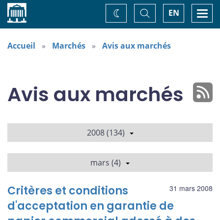
Accueil
Basculer
Togg
EN
Changez
la
navi
recherche
de
thème
Accueil
Marchés
Avis aux marchés
Avis aux marchés
2008 (134)
mars (4)
Critères et conditions
31 mars 2008
d'acceptation en garantie de