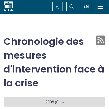
Accueil
Basculer
Togg
EN
Changez
la
navi
recherche
de
thème
Chronologie des
mesures
d'intervention face à
la crise
2008 (6)