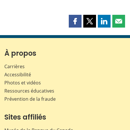
Partager
Partager
Partager
Part
cette
cette
cette
cette
page
page
page
page
sur
sur
sur
par
Facebook
X
LinkedIn
courr
À propos
Carrières
Accessibilité
Photos et vidéos
Ressources éducatives
Prévention de la fraude
Sites affiliés