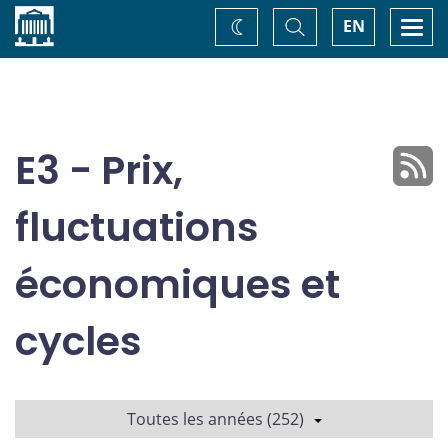
Accueil
Basculer
Togg
EN
Changez
la
navi
recherche
de
thème
E3 - Prix,
fluctuations
économiques et
cycles
Toutes les années (252)