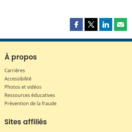
Partager
Partager
Partager
Part
cette
cette
cette
cette
page
page
page
page
sur
sur
sur
par
Facebook
X
LinkedIn
courr
À propos
Carrières
Accessibilité
Photos et vidéos
Ressources éducatives
Prévention de la fraude
Sites affiliés