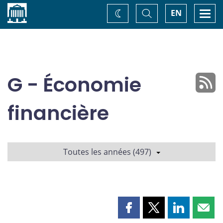
Accueil
Basculer
Togg
EN
Changez
la
navi
recherche
de
thème
G - Économie
financière
Toutes les années (497)
Partager
Partager
Partager
Part