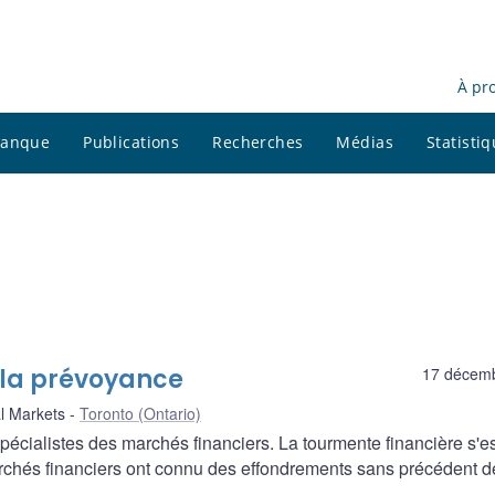
À pr
 banque
Publications
Recherches
Médias
Statisti
 la prévoyance
17 décem
l Markets
Toronto (Ontario)
pécialistes des marchés financiers. La tourmente financière s'es
archés financiers ont connu des effondrements sans précédent d