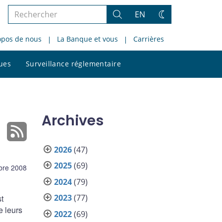
Rechercher
EN
Rechercher
Changez
dans
de
opos de nous
La Banque et vous
Carrières
le
thème
site
Rechercher
ques
Surveillance réglementaire
dans
le
site
Archives
2026
(47)
2025
(69)
bre 2008
2024
(79)
2023
(77)
t
e leurs
2022
(69)