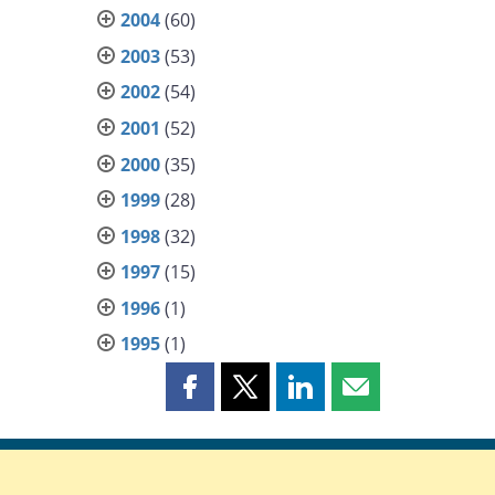
2004
(60)
2003
(53)
2002
(54)
2001
(52)
2000
(35)
1999
(28)
1998
(32)
1997
(15)
1996
(1)
1995
(1)
Partager
Partager
Partager
Partager
cette
cette
cette
cette
page
page
page
page
sur
sur
sur
par