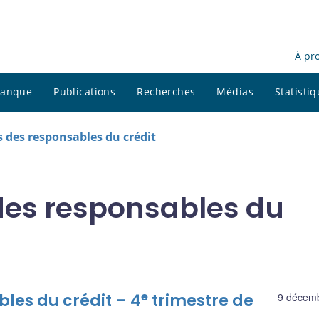
À pr
 banque
Publications
Recherches
Médias
Statisti
 des responsables du crédit
des responsables du
e
les du crédit – 4
trimestre de
9 décem