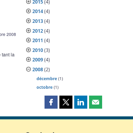
2015
(4)
2014
(4)
2013
(4)
2012
(4)
bre 2008
2011
(4)
2010
(3)
tant la
2009
(4)
2008
(2)
décembre
(1)
octobre
(1)
Partager
Partager
Partager
Partager
cette
cette
cette
cette
page
page
page
page
sur
sur
sur
par
Facebook
X
LinkedIn
courriel