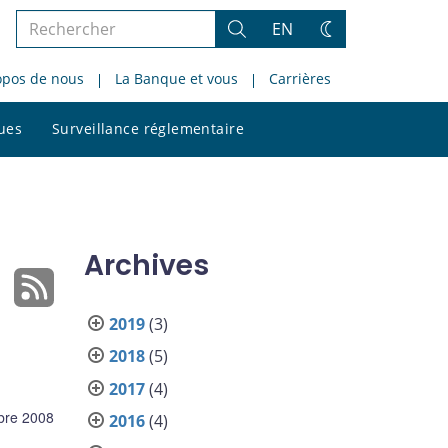
Rechercher
EN
Rechercher
Changez
dans
de
opos de nous
La Banque et vous
Carrières
le
thème
site
Rechercher
ques
Surveillance réglementaire
dans
le
site
Archives
2019
(3)
2018
(5)
2017
(4)
bre 2008
2016
(4)