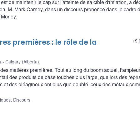
st de maintenir le cap sur l'atteinte de sa cible d'inflation, a dé
da, M. Mark Carney, dans un discours prononcé dans le cadre 
d Money.
es premières : le rôle de la
19 
s
Calgary (Alberta)
es matières premières. Tout au long du boom actuel, l'ampleu
ntail des produits de base touchés plus large, que lors des repri
es et des oléagineux ont plus que doublé, ceux des métaux co
liques
,
Discours