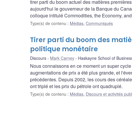
tirer parti du boom actuel des matières premières e
aujourd'hui le gouverneur de la Banque du Cana
colloque intitulé Commodities, the Economy, an
Type(s) de contenu
:
Médias
,
Communiqués
Tirer parti du boom des matièr
politique monétaire
Discours
Mark Carney
Haskayne School of Busines
Nous connaissons en ce moment un super cycle d
augmentations de prix a été plus grande, et l'éve
précédentes. Depuis 2002, les cours des céréal
ont triplé et les prix du pétrole ont quadruplé.
Type(s) de contenu
:
Médias
,
Discours et activités pub