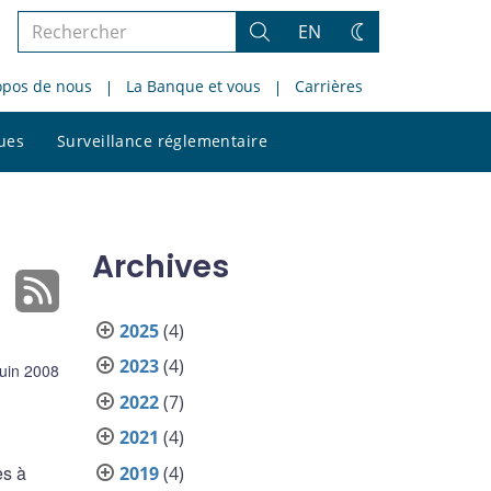
Rechercher
EN
Rechercher
Changez
dans
de
opos de nous
La Banque et vous
Carrières
le
thème
site
Rechercher
ques
Surveillance réglementaire
dans
le
site
Archives
2025
(4)
2023
(4)
juin 2008
2022
(7)
2021
(4)
es à
2019
(4)