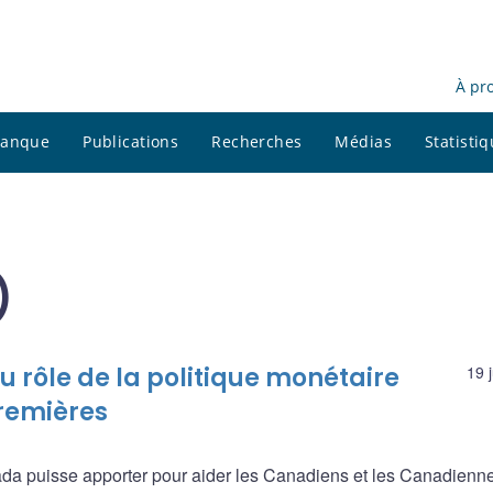
À pr
 banque
Publications
Recherches
Médias
Statisti
)
u rôle de la politique monétaire
19 
remières
ada puisse apporter pour aider les Canadiens et les Canadienn