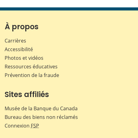
cette
cette
cette
cette
page
page
page
page
sur
sur
sur
par
Facebook
X
LinkedIn
courr
À propos
Carrières
Accessibilité
Photos et vidéos
Ressources éducatives
Prévention de la fraude
Sites affiliés
Musée de la Banque du Canada
Bureau des biens non réclamés
Connexion
FSP