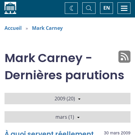
Accueil
Basculer
Togg
EN
Changez
la
navi
recherche
de
thème
Accueil
Mark Carney
Mark Carney -
Dernières parutions
2009 (20)
mars (1)
À quoi servent réellement
30 mars 2009