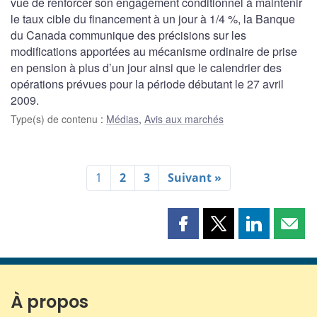
vue de renforcer son engagement conditionnel à maintenir
le taux cible du financement à un jour à 1/4 %, la Banque
du Canada communique des précisions sur les
modifications apportées au mécanisme ordinaire de prise
en pension à plus d’un jour ainsi que le calendrier des
opérations prévues pour la période débutant le 27 avril
2009.
Type(s) de contenu
:
Médias
,
Avis aux marchés
1
2
3
Suivant »
Partager
Partager
Partager
Part
cette
cette
cette
cette
page
page
page
page
sur
sur
sur
par
Facebook
X
LinkedIn
courr
À propos