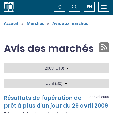
Accueil
Basculer
Togg
EN
Changez
la
navi
recherche
de
thème
Accueil
Marchés
Avis aux marchés
Avis des marchés
2009 (310)
avril (30)
Résultats de l'opération de
29 avril 2009
prêt à plus d'un jour du 29 avril 2009