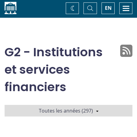
Accueil
Basculer
Togg
EN
Changez
la
navi
recherche
de
thème
G2 - Institutions
et services
financiers
Toutes les années (297)