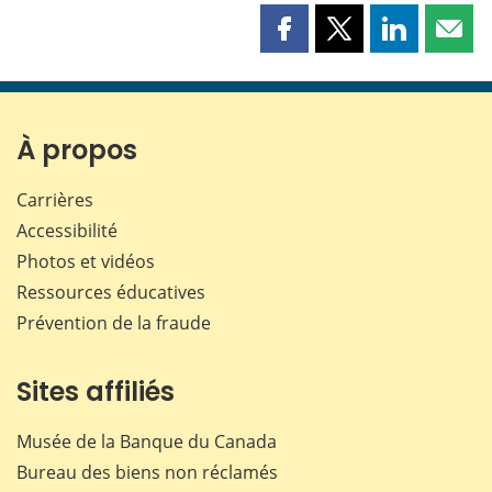
Partager
Partager
Partager
Part
cette
cette
cette
cette
page
page
page
page
sur
sur
sur
par
Facebook
X
LinkedIn
courr
À propos
Carrières
Accessibilité
Photos et vidéos
Ressources éducatives
Prévention de la fraude
Sites affiliés
Musée de la Banque du Canada
Bureau des biens non réclamés