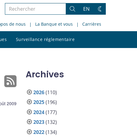
Rechercher
EN
Rechercher
Changez
dans
de
opos de nous
La Banque et vous
Carrières
le
thème
site
Rechercher
ques
Surveillance réglementaire
dans
le
site
Archives
2026
(110)
2025
(196)
oût 2009
2024
(177)
2023
(132)
2022
(134)