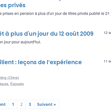
res privés
ises en pension à plus d'un jour de titres privés publié le 21 ju
t à plus d'un jour du 12 août 2009
12 a
un jour pour aujourd'hui.
lient : leçons de l’expérience
11 a
ijing (Chine)
liques
,
Exposés
ent
1
2
3
Suivant »