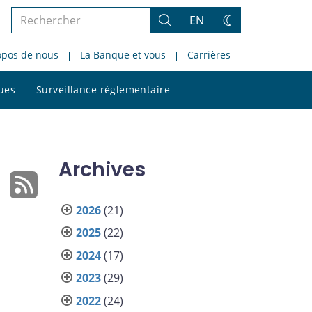
Rechercher
EN
Rechercher
Changez
dans
de
opos de nous
La Banque et vous
Carrières
le
thème
site
Rechercher
ques
Surveillance réglementaire
dans
le
site
Archives
2026
(21)
2025
(22)
2024
(17)
2023
(29)
2022
(24)