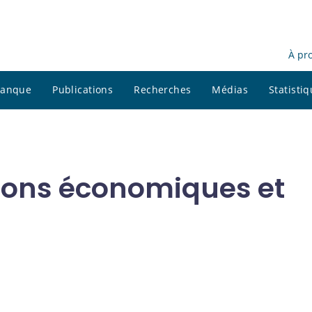
À pr
 banque
Publications
Recherches
Médias
Statisti
ations économiques et