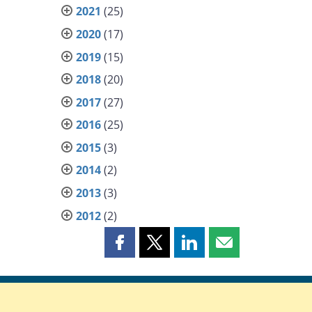
2021
(25)
2020
(17)
2019
(15)
2018
(20)
2017
(27)
2016
(25)
2015
(3)
2014
(2)
2013
(3)
2012
(2)
Partager
Partager
Partager
Partager
cette
cette
cette
cette
page
page
page
page
sur
sur
sur
par