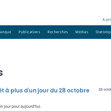
À pr
 banque
Publications
Recherches
Médias
Statisti
s
êt à plus d'un jour du 28 octobre
28 octo
un jour pour aujourd'hui.