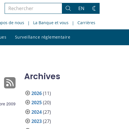
Rechercher
EN
Rechercher
Changez
dans
de
opos de nous
La Banque et vous
Carrières
le
thème
site
Rechercher
ques
Surveillance réglementaire
dans
le
site
Archives
2026
(11)
2025
(20)
bre 2009
2024
(27)
2023
(27)