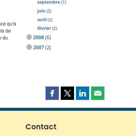
septembre
(1)
juin
(2)
avril
(2)
nce qu'à
février
(2)
ts de
e du
2008
(6)
2007
(2)
Partager
Partager
Partager
Partager
cette
cette
cette
cette
page
page
page
page
sur
sur
sur
par
Facebook
X
LinkedIn
courriel
Contact