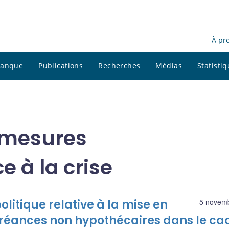
À pr
 banque
Publications
Recherches
Médias
Statisti
 mesures
e à la crise
itique relative à la mise en
5 novem
 créances non hypothécaires dans le ca