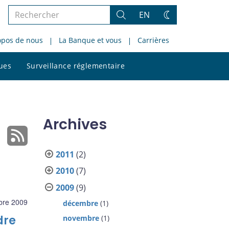
Rechercher
EN
Rechercher
Changez
dans
de
opos de nous
La Banque et vous
Carrières
le
thème
site
Rechercher
ques
Surveillance réglementaire
dans
le
site
Archives
2011
(2)
2010
(7)
2009
(9)
bre 2009
décembre
(1)
dre
novembre
(1)