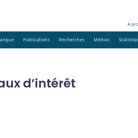
À pr
 banque
Publications
Recherches
Médias
Statisti
aux d’intérêt