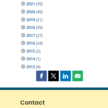
2021
(35)
2020
(40)
2019
(21)
2018
(35)
2017
(27)
2016
(24)
2015
(2)
2014
(1)
2012
(4)
Partager
Partager
Partager
Partager
cette
cette
cette
cette
page
page
page
page
sur
sur
sur
par
Facebook
X
LinkedIn
courriel
Contact