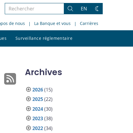
Rechercher
EN
Rechercher
Changez
dans
de
opos de nous
La Banque et vous
Carrières
le
thème
site
Rechercher
ques
Surveillance réglementaire
dans
le
site
Archives
2026
(15)
2025
(22)
2024
(30)
2023
(38)
2022
(34)