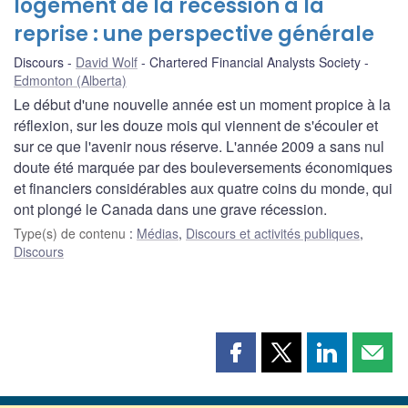
logement de la récession à la
reprise : une perspective générale
Discours
David Wolf
Chartered Financial Analysts Society
Edmonton (Alberta)
Le début d'une nouvelle année est un moment propice à la
réflexion, sur les douze mois qui viennent de s'écouler et
sur ce que l'avenir nous réserve. L'année 2009 a sans nul
doute été marquée par des bouleversements économiques
et financiers considérables aux quatre coins du monde, qui
ont plongé le Canada dans une grave récession.
Type(s) de contenu
:
Médias
,
Discours et activités publiques
,
Discours
Partager
Partager
Partager
Part
cette
cette
cette
cette
page
page
page
page