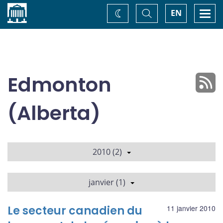
Accueil
Basculer
Togg
EN
Changez
la
navi
recherche
de
thème
Edmonton
(Alberta)
2010 (2)
janvier (1)
Le secteur canadien du
11 janvier 2010