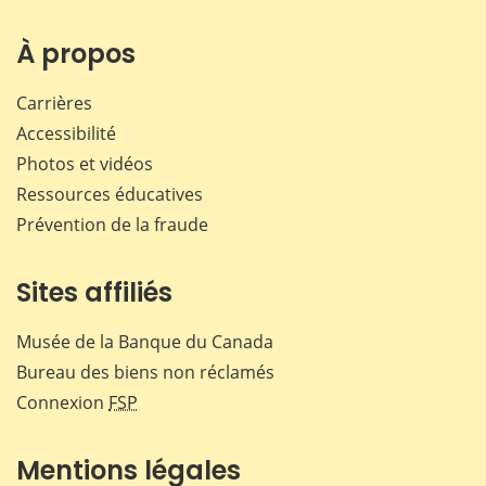
sur
sur
sur
par
Facebook
X
LinkedIn
courr
À propos
Carrières
Accessibilité
Photos et vidéos
Ressources éducatives
Prévention de la fraude
Sites affiliés
Musée de la Banque du Canada
Bureau des biens non réclamés
Connexion
FSP
Mentions légales