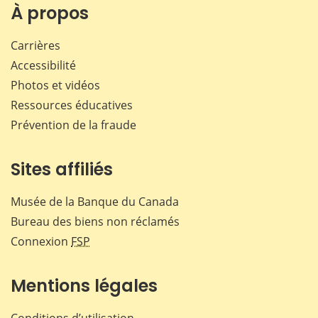
Facebook
X
LinkedIn
courr
À propos
Carrières
Accessibilité
Photos et vidéos
Ressources éducatives
Prévention de la fraude
Sites affiliés
Musée de la Banque du Canada
Bureau des biens non réclamés
Connexion
FSP
Mentions légales
Conditions d’utilisation