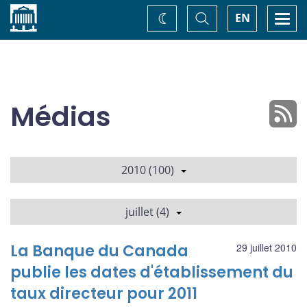
Accueil
Basculer
Togg
EN
Changez
la
navi
recherche
de
thème
Médias
2010 (100)
juillet (4)
La Banque du Canada
29 juillet 2010
publie les dates d'établissement du
taux directeur pour 2011