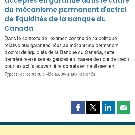
acceptés en garantie dans le cadre
du mécanisme permanent d'octroi
de liquidités de la Banque du
Canada
Dans le contexte de l'examen continu de sa politique
relative aux garanties liées au mécanisme permanent
d'octroi de liquidités de la Banque du Canada, cette
dernière révise ses exigences en matière de note de crédit
pour les actifs pouvant être donnés en nantissement.
Type(s) de contenu
:
Médias
,
Avis aux marchés
Partager
Partager
Partager
Part
cette
cette
cette
cette
page
page
page
page
sur
sur
sur
par