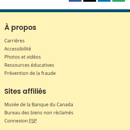
cette
cette
cette
cette
page
page
page
page
sur
sur
sur
par
Facebook
X
LinkedIn
courr
À propos
Carrières
Accessibilité
Photos et vidéos
Ressources éducatives
Prévention de la fraude
Sites affiliés
Musée de la Banque du Canada
Bureau des biens non réclamés
Connexion
FSP