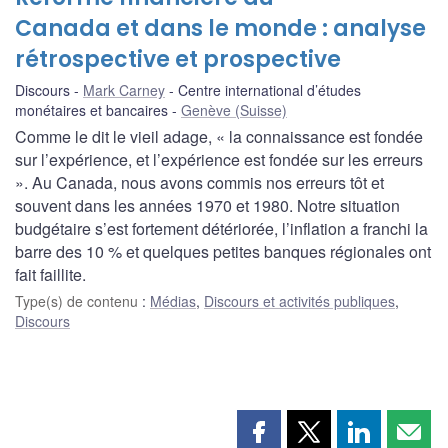
Canada et dans le monde : analyse
rétrospective et prospective
Discours
Mark Carney
Centre international d’études
monétaires et bancaires
Genève (Suisse)
Comme le dit le vieil adage, « la connaissance est fondée
sur l’expérience, et l’expérience est fondée sur les erreurs
». Au Canada, nous avons commis nos erreurs tôt et
souvent dans les années 1970 et 1980. Notre situation
budgétaire s’est fortement détériorée, l’inflation a franchi la
barre des 10 % et quelques petites banques régionales ont
fait faillite.
Type(s) de contenu
:
Médias
,
Discours et activités publiques
,
Discours
Partager
Partager
Partager
Part