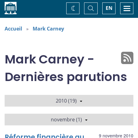
Accueil
Basculer
Togg
EN
Changez
la
navi
recherche
de
thème
Accueil
Mark Carney
Mark Carney -
Dernières parutions
2010 (19)
novembre (1)
Réforme financière au
9 novembre 2010