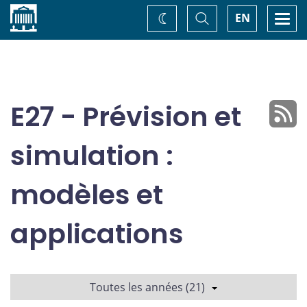
Accueil
Basculer
Togg
EN
Changez
la
navi
recherche
de
thème
E27 - Prévision et
simulation :
modèles et
applications
Toutes les années (21)