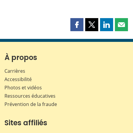
Partager
Partager
Partager
Part
cette
cette
cette
cette
page
page
page
page
sur
sur
sur
par
Facebook
X
LinkedIn
courr
À propos
Carrières
Accessibilité
Photos et vidéos
Ressources éducatives
Prévention de la fraude
Sites affiliés