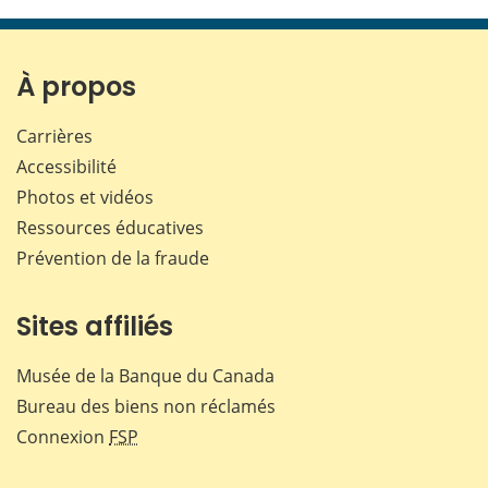
cette
cette
cette
cette
page
page
page
page
sur
sur
sur
par
Facebook
X
LinkedIn
courr
À propos
Carrières
Accessibilité
Photos et vidéos
Ressources éducatives
Prévention de la fraude
Sites affiliés
Musée de la Banque du Canada
Bureau des biens non réclamés
Connexion
FSP