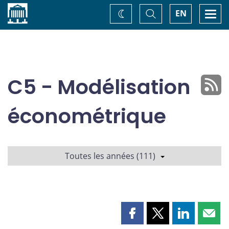
Accueil
Basculer
Togg
EN
Changez
la
navi
recherche
de
thème
C5 - Modélisation
économétrique
Toutes les années (111)
Partager
Partager
Partager
Part