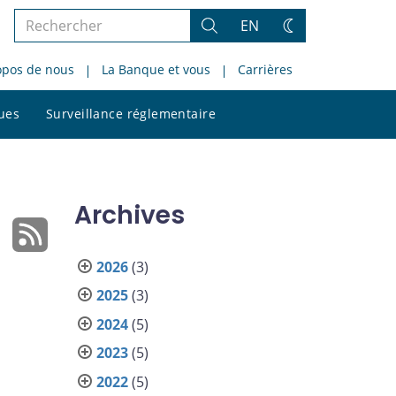
Rechercher
EN
Rechercher
Changez
dans
de
opos de nous
La Banque et vous
Carrières
le
thème
site
Rechercher
ques
Surveillance réglementaire
dans
le
site
Archives
2026
(3)
2025
(3)
2024
(5)
2023
(5)
2022
(5)