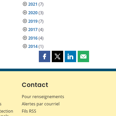
2021
(7)
2020
(3)
2019
(7)
2017
(4)
2016
(4)
2014
(1)
Partager
Partager
Partager
Partager
cette
cette
cette
cette
page
page
page
page
sur
sur
sur
par
Facebook
X
LinkedIn
courriel
Contact
Pour renseignements
s
Alertes par courriel
tection
Fils RSS