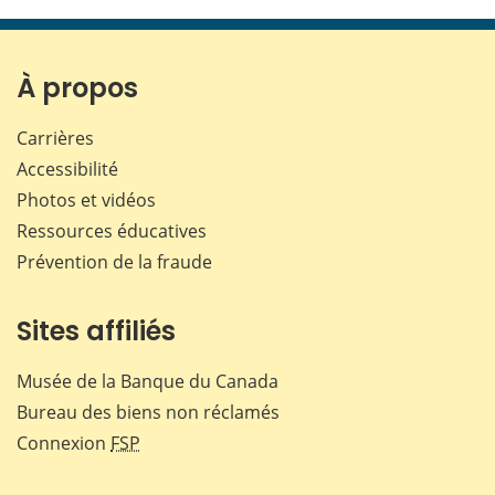
cette
cette
cette
cette
page
page
page
page
sur
sur
sur
par
Facebook
X
LinkedIn
courr
À propos
Carrières
Accessibilité
Photos et vidéos
Ressources éducatives
Prévention de la fraude
Sites affiliés
Musée de la Banque du Canada
Bureau des biens non réclamés
Connexion
FSP