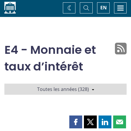
Accueil
Basculer
Togg
EN
Changez
la
navi
recherche
de
thème
E4 - Monnaie et
taux d’intérêt
Toutes les années (328)
Partager
Partager
Partager
Part