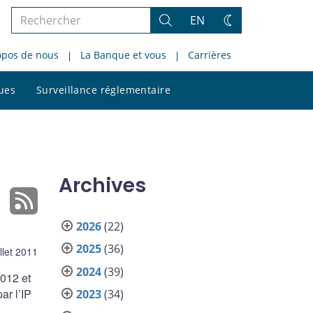
Rechercher
EN
Rechercher
Changez
dans
de
opos de nous
La Banque et vous
Carrières
le
thème
site
Rechercher
ques
Surveillance réglementaire
dans
le
site
Archives
2026
(22)
2025
(36)
illet 2011
2024
(39)
2012 et
ar l’IP
2023
(34)