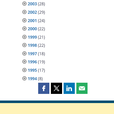
2003
(28)
2002
(29)
2001
(24)
2000
(22)
1999
(21)
1998
(22)
1997
(18)
1996
(19)
1995
(17)
1994
(8)
Partager
Partager
Partager
Partager
cette
cette
cette
cette
page
page
page
page
sur
sur
sur
par