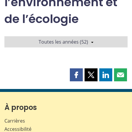
l’environnement et
de l’écologie
Toutes les années (52)
Partager
Partager
Partager
Part
cette
cette
cette
cette
page
page
page
page
sur
sur
sur
par
Facebook
X
LinkedIn
courr
À propos
Carrières
Accessibilité