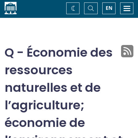
Accueil
Basculer
Togg
EN
Changez
la
navi
recherche
de
thème
Q - Économie des
ressources
naturelles et de
l’agriculture;
économie de