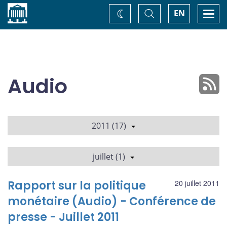
Accueil
Basculer
Togg
EN
Changez
la
navi
recherche
de
thème
Audio
2011 (17)
juillet (1)
Rapport sur la politique
20 juillet 2011
monétaire (Audio) - Conférence de
presse - Juillet 2011