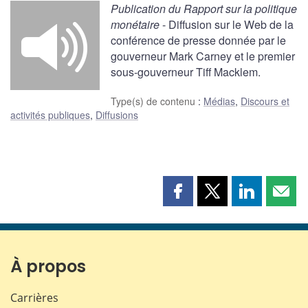
Publication du Rapport sur la politique
monétaire
- Diffusion sur le Web de la
conférence de presse donnée par le
gouverneur Mark Carney et le premier
sous-gouverneur Tiff Macklem.
Type(s) de contenu
:
Médias
,
Discours et
activités publiques
,
Diffusions
Partager
Partager
Partager
Part
cette
cette
cette
cette
page
page
page
page
sur
sur
sur
par
Facebook
X
LinkedIn
courr
À propos
Carrières