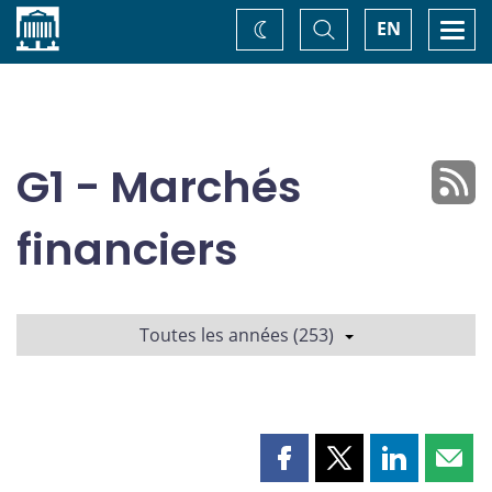
Accueil
Basculer
Togg
EN
Changez
la
navi
recherche
de
thème
G1 - Marchés
financiers
Toutes les années (253)
Partager
Partager
Partager
Part