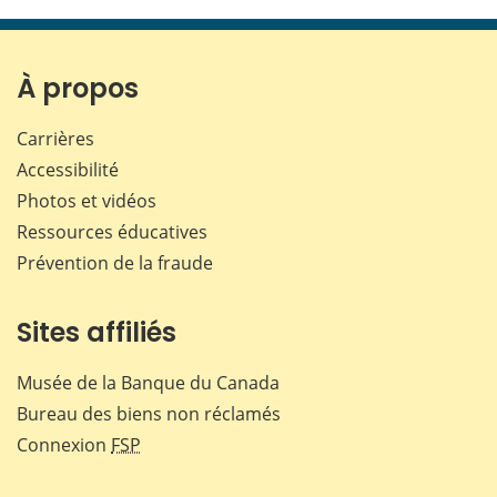
cette
cette
cette
cette
page
page
page
page
sur
sur
sur
par
Facebook
X
LinkedIn
courr
À propos
Carrières
Accessibilité
Photos et vidéos
Ressources éducatives
Prévention de la fraude
Sites affiliés
Musée de la Banque du Canada
Bureau des biens non réclamés
Connexion
FSP