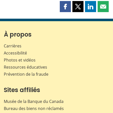
Partager
Partager
Partager
Part
cette
cette
cette
cette
page
page
page
page
sur
sur
sur
par
Facebook
X
LinkedIn
courr
À propos
Carrières
Accessibilité
Photos et vidéos
Ressources éducatives
Prévention de la fraude
Sites affiliés
Musée de la Banque du Canada
Bureau des biens non réclamés