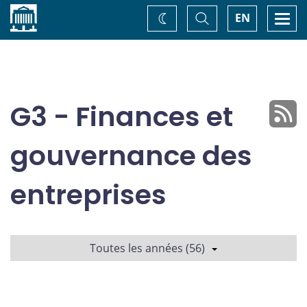
Accueil
Basculer
Togg
EN
Changez
la
navi
recherche
de
thème
G3 - Finances et
gouvernance des
entreprises
Toutes les années (56)