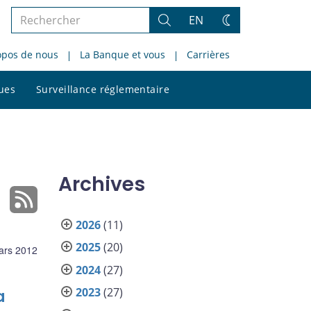
Rechercher
EN
Rechercher
Changez
dans
de
opos de nous
La Banque et vous
Carrières
le
thème
site
Rechercher
ques
Surveillance réglementaire
dans
le
site
Archives
2026
(11)
2025
(20)
ars 2012
2024
(27)
2023
(27)
a