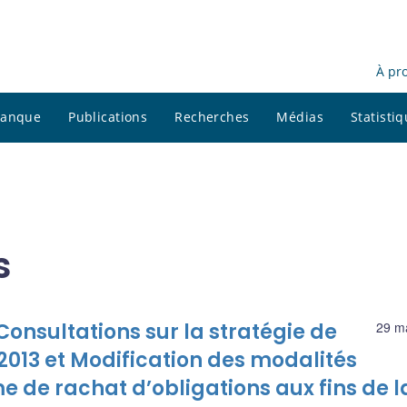
À pr
 banque
Publications
Recherches
Médias
Statisti
s
nsultations sur la stratégie de
29 m
-2013 et Modification des modalités
 de rachat d’obligations aux fins de l