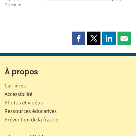
Discours
Partager
Partager
Partager
Part
cette
cette
cette
cette
page
page
page
page
sur
sur
sur
par
Facebook
X
LinkedIn
courr
À propos
Carrières
Accessibilité
Photos et vidéos
Ressources éducatives
Prévention de la fraude