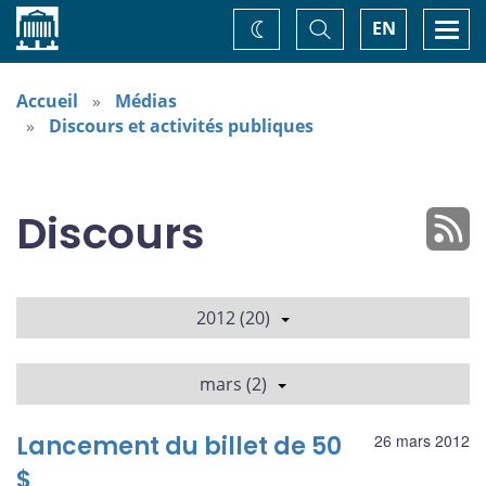
Accueil
Basculer
Togg
EN
Changez
la
navi
recherche
de
thème
Accueil
Médias
Discours et activités publiques
Discours
2012 (20)
mars (2)
Lancement du billet de 50
26 mars 2012
$