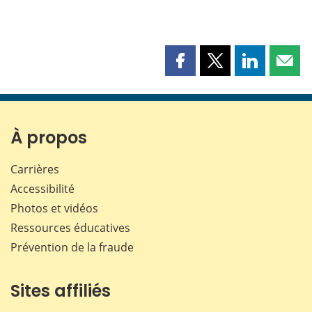
Partager
Partager
Partager
Part
cette
cette
cette
cette
page
page
page
page
sur
sur
sur
par
Facebook
X
LinkedIn
courr
À propos
Carrières
Accessibilité
Photos et vidéos
Ressources éducatives
Prévention de la fraude
Sites affiliés