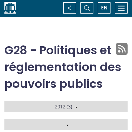
Accueil
Basculer
Togg
EN
Changez
la
navi
recherche
de
thème
G28 - Politiques et
réglementation des
pouvoirs publics
2012 (3)