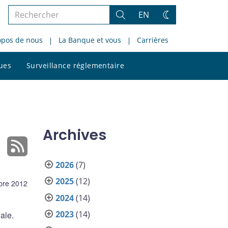
Rechercher
EN
Rechercher
Changez
dans
de
opos de nous
La Banque et vous
Carrières
le
thème
site
Rechercher
ques
Surveillance réglementaire
dans
le
site
Archives
2026
(7)
2025
(12)
bre 2012
2024
(14)
2023
(14)
ale.