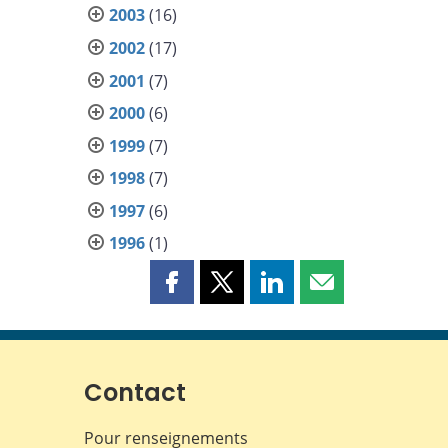
2003
(16)
2002
(17)
2001
(7)
2000
(6)
1999
(7)
1998
(7)
1997
(6)
1996
(1)
Partager
Partager
Partager
Partager
cette
cette
cette
cette
page
page
page
page
sur
sur
sur
par
Facebook
X
LinkedIn
courriel
Contact
Pour renseignements