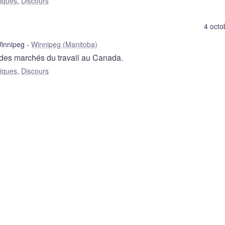
liques
,
Discours
4 octo
innipeg
Winnipeg (Manitoba)
 des marchés du travail au Canada.
liques
,
Discours