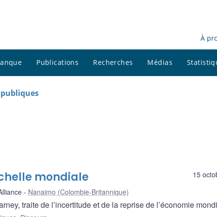
À pr
 banque
Publications
Recherches
Médias
Statisti
s publiques
’échelle mondiale
15 octo
lliance
Nanaimo (Colombie-Britannique)
y, traite de l’incertitude et de la reprise de l’économie mondi