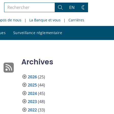
Rechercher
EN
Rechercher
Changez
dans
de
opos de nous
La Banque et vous
Carrières
le
thème
site
Rechercher
ques
Surveillance réglementaire
dans
le
site
Archives
2026
(25)
2025
(44)
2024
(45)
2023
(48)
2022
(33)