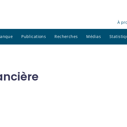
À pr
 banque
Publications
Recherches
Médias
Statisti
ancière