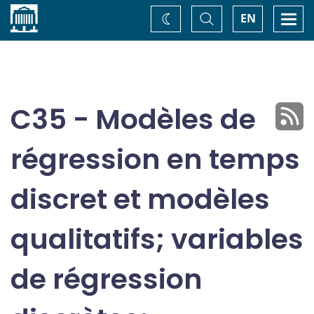
Accueil
Basculer
Togg
EN
Changez
la
navi
recherche
de
thème
C35 - Modèles de
régression en temps
discret et modèles
qualitatifs; variables
de régression