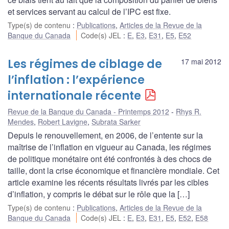
et services servant au calcul de l’IPC est fixe.
Type(s) de contenu
:
Publications
,
Articles de la Revue de la
Banque du Canada
Code(s) JEL
:
E
,
E3
,
E31
,
E5
,
E52
Les régimes de ciblage de
17 mai 2012
l’inflation : l’expérience
internationale récente
Revue de la Banque du Canada - Printemps 2012
Rhys R.
Mendes
,
Robert Lavigne
,
Subrata Sarker
Depuis le renouvellement, en 2006, de l’entente sur la
maîtrise de l’inflation en vigueur au Canada, les régimes
de politique monétaire ont été confrontés à des chocs de
taille, dont la crise économique et financière mondiale. Cet
article examine les récents résultats livrés par les cibles
d’inflation, y compris le débat sur le rôle que la […]
Type(s) de contenu
:
Publications
,
Articles de la Revue de la
Banque du Canada
Code(s) JEL
:
E
,
E3
,
E31
,
E5
,
E52
,
E58