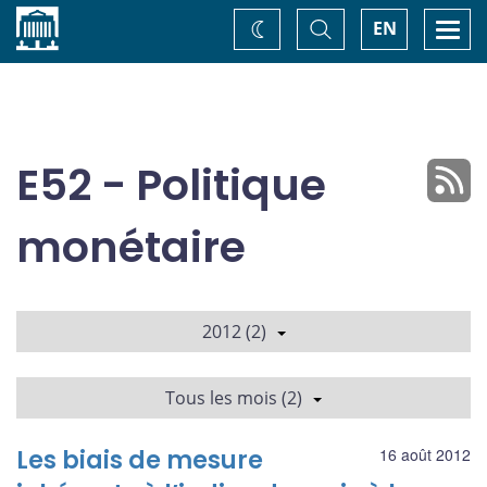
Accueil
Basculer
Togg
EN
Changez
la
navi
recherche
de
thème
E52 - Politique
monétaire
2012 (2)
Tous les mois (2)
Les biais de mesure
16 août 2012