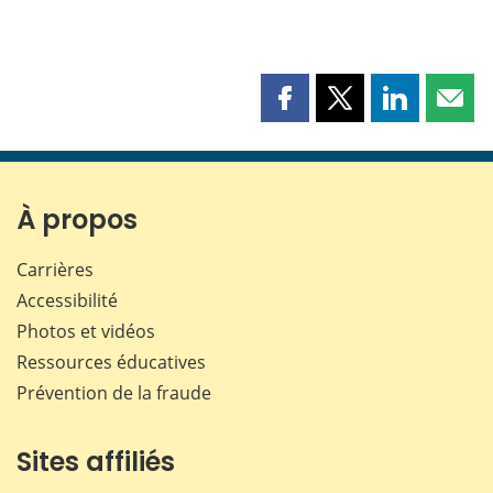
Partager
Partager
Partager
Part
cette
cette
cette
cette
page
page
page
page
sur
sur
sur
par
Facebook
X
LinkedIn
courr
À propos
Carrières
Accessibilité
Photos et vidéos
Ressources éducatives
Prévention de la fraude
Sites affiliés