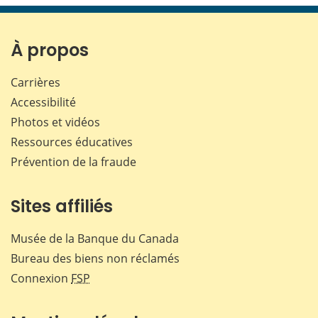
page
page
page
page
sur
sur
sur
par
Facebook
X
LinkedIn
courr
À propos
Carrières
Accessibilité
Photos et vidéos
Ressources éducatives
Prévention de la fraude
Sites affiliés
Musée de la Banque du Canada
Bureau des biens non réclamés
Connexion
FSP