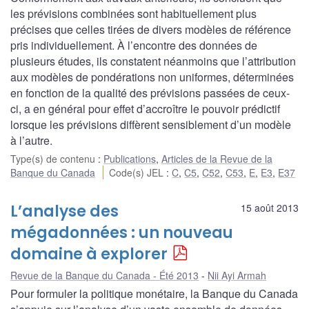
les prévisions combinées sont habituellement plus
précises que celles tirées de divers modèles de référence
pris individuellement. À l’encontre des données de
plusieurs études, ils constatent néanmoins que l’attribution
aux modèles de pondérations non uniformes, déterminées
en fonction de la qualité des prévisions passées de ceux-
ci, a en général pour effet d’accroître le pouvoir prédictif
lorsque les prévisions diffèrent sensiblement d’un modèle
à l’autre.
Type(s) de contenu
:
Publications
,
Articles de la Revue de la
Banque du Canada
Code(s) JEL
:
C
,
C5
,
C52
,
C53
,
E
,
E3
,
E37
L’analyse des
15 août 2013
mégadonnées : un nouveau
domaine à explorer
Revue de la Banque du Canada - Été 2013
Nii Ayi Armah
Pour formuler la politique monétaire, la Banque du Canada