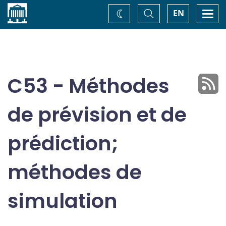
Accueil
Basculer
Togg
EN
Changez
la
navi
recherche
de
thème
C53 - Méthodes
de prévision et de
prédiction;
méthodes de
simulation