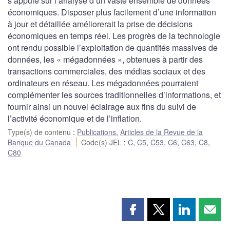
s’appuie sur l’analyse d’un vaste ensemble de données
économiques. Disposer plus facilement d’une information
à jour et détaillée améliorerait la prise de décisions
économiques en temps réel. Les progrès de la technologie
ont rendu possible l’exploitation de quantités massives de
données, les « mégadonnées », obtenues à partir des
transactions commerciales, des médias sociaux et des
ordinateurs en réseau. Les mégadonnées pourraient
complémenter les sources traditionnelles d’informations, et
fournir ainsi un nouvel éclairage aux fins du suivi de
l’activité économique et de l’inflation.
Type(s) de contenu
:
Publications
,
Articles de la Revue de la
Banque du Canada
Code(s) JEL
:
C
,
C5
,
C53
,
C6
,
C63
,
C8
,
C80
Partager
Partager
Partager
Part
cette
cette
cette
cette