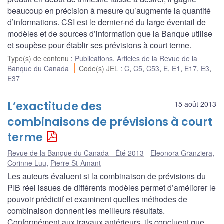
beaucoup en précision à mesure qu’augmente la quantité
d’informations. CSI est le dernier-né du large éventail de
modèles et de sources d’information que la Banque utilise
et soupèse pour établir ses prévisions à court terme.
Type(s) de contenu
:
Publications
,
Articles de la Revue de la
Banque du Canada
Code(s) JEL
:
C
,
C5
,
C53
,
E
,
E1
,
E17
,
E3
,
E37
L’exactitude des
15 août 2013
combinaisons de prévisions à court
terme
Revue de la Banque du Canada - Été 2013
Eleonora Granziera
,
Corinne Luu
,
Pierre St-Amant
Les auteurs évaluent si la combinaison de prévisions du
PIB réel issues de différents modèles permet d’améliorer le
pouvoir prédictif et examinent quelles méthodes de
combinaison donnent les meilleurs résultats.
Conformément aux travaux antérieurs, ils concluent que