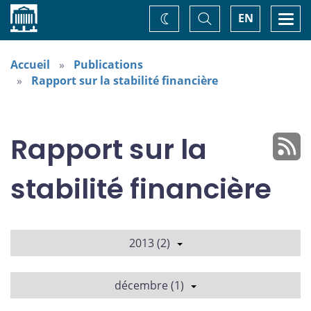
Accueil
Basculer
Togg
EN
Changez
la
navi
recherche
de
thème
Accueil
Publications
Rapport sur la stabilité financière
Rapport sur la
stabilité financière
2013 (2)
décembre (1)