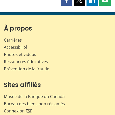
Partager
Partager
Partager
Part
cette
cette
cette
cette
page
page
page
page
sur
sur
sur
par
Facebook
X
LinkedIn
courr
À propos
Carrières
Accessibilité
Photos et vidéos
Ressources éducatives
Prévention de la fraude
Sites affiliés
Musée de la Banque du Canada
Bureau des biens non réclamés
Connexion
FSP