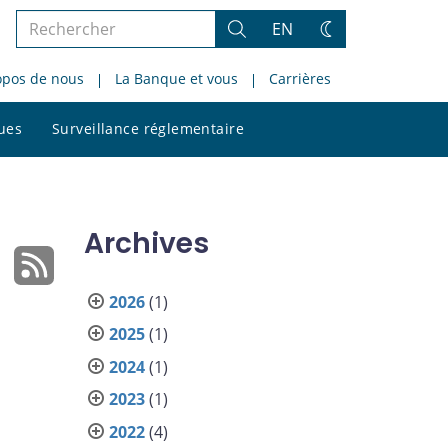
Rechercher
EN
Rechercher
Changez
dans
de
opos de nous
La Banque et vous
Carrières
le
thème
site
Rechercher
ques
Surveillance réglementaire
dans
le
site
Archives
2026
(1)
2025
(1)
2024
(1)
2023
(1)
2022
(4)