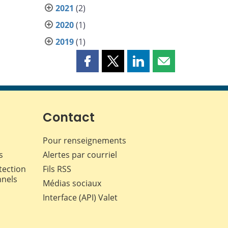
2021
(2)
2020
(1)
2019
(1)
Partager
Partager
Partager
Partager
cette
cette
cette
cette
page
page
page
page
sur
sur
sur
par
Facebook
X
LinkedIn
courriel
Contact
Pour renseignements
s
Alertes par courriel
tection
Fils RSS
nnels
Médias sociaux
Interface (API) Valet