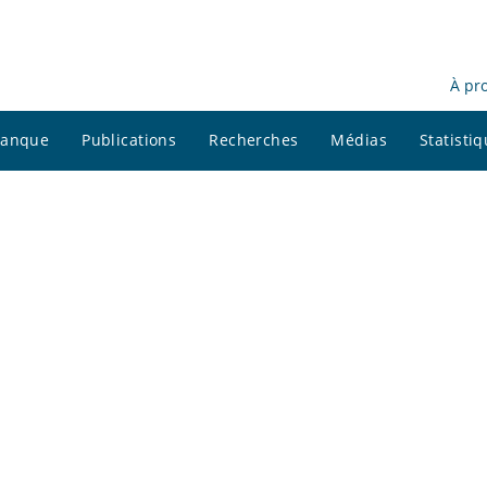
À pr
 banque
Publications
Recherches
Médias
Statisti