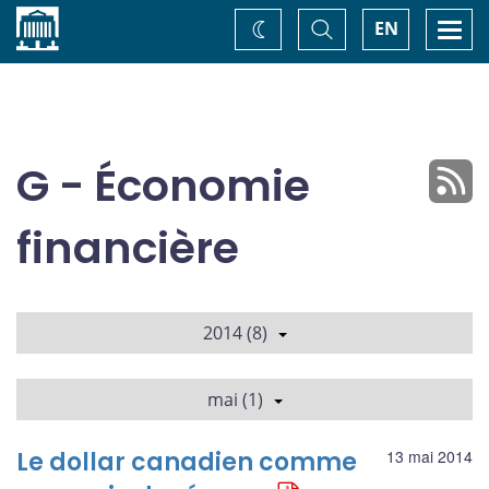
Accueil
Basculer
Togg
EN
Changez
la
navi
recherche
de
thème
G - Économie
financière
2014 (8)
mai (1)
Le dollar canadien comme
13 mai 2014