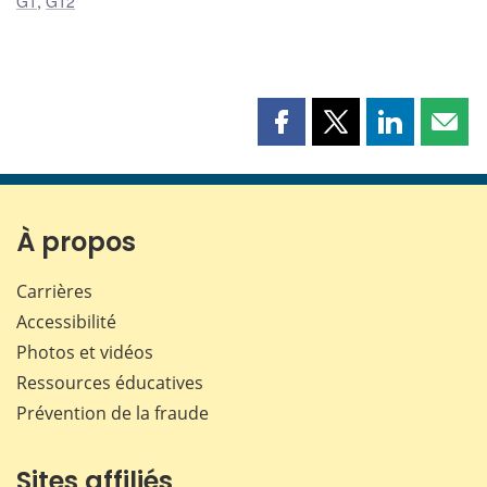
G1
,
G12
Partager
Partager
Partager
Part
cette
cette
cette
cette
page
page
page
page
sur
sur
sur
par
Facebook
X
LinkedIn
courr
À propos
Carrières
Accessibilité
Photos et vidéos
Ressources éducatives
Prévention de la fraude
Sites affiliés