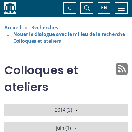
Accueil
Basculer
Togg
EN
Changez
la
navi
recherche
de
thème
Accueil
Recherches
Nouer le dialogue avec le milieu de la recherche
Colloques et ateliers
Colloques et
ateliers
2014 (3)
juin (1)