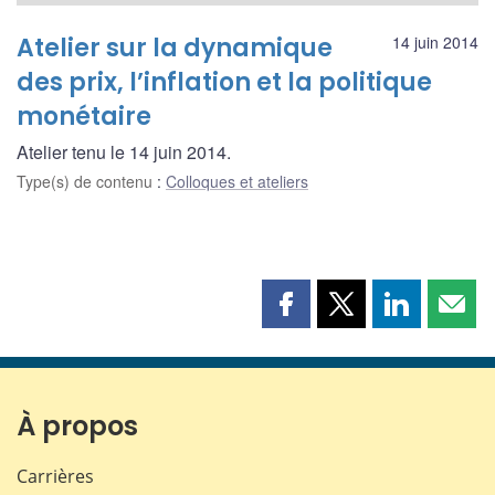
Atelier sur la dynamique
14 juin 2014
des prix, l’inflation et la politique
monétaire
Atelier tenu le 14 juin 2014.
Type(s) de contenu
:
Colloques et ateliers
Partager
Partager
Partager
Part
cette
cette
cette
cette
page
page
page
page
sur
sur
sur
par
Facebook
X
LinkedIn
courr
À propos
Carrières