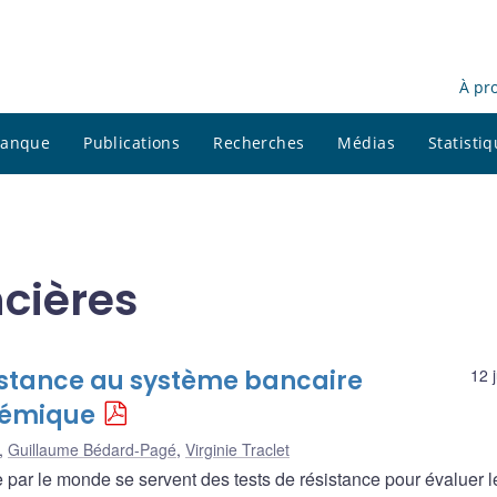
À pr
 banque
Publications
Recherches
Médias
Statisti
ncières
sistance au système bancaire
12 
témique
,
Guillaume Bédard-Pagé
,
Virginie Traclet
de par le monde se servent des tests de résistance pour évaluer l