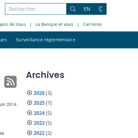
Rechercher
EN
Rechercher
Changez
dans
de
opos de nous
La Banque et vous
Carrières
le
thème
site
Rechercher
ques
Surveillance réglementaire
dans
le
site
Archives
2026
(3)
2025
(7)
juin 2014
2024
(5)
2023
(5)
es
2022
(2)