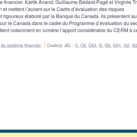
me financier. Kartik Anand, Guillaume Bédard-Pagé et Virginie Tr
in et mettent l’accent sur le Cadre d’évaluation des risques
 rigoureux élaboré par la Banque du Canada. Ils présentent au
3 pour le Canada dans le cadre du Programme d’évaluation du se
mettent notamment en lumière l’apport considérable du CERM à c
e du système financier
Code(s) JEL
:
C
,
C6
,
C63
,
G
,
G0
,
G01
,
G2
,
G