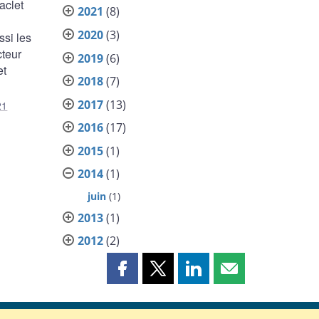
aclet
2021
(8)
2020
(3)
ssi les
cteur
2019
(6)
et
2018
(7)
2017
(13)
21
2016
(17)
2015
(1)
2014
(1)
juin
(1)
2013
(1)
2012
(2)
Partager
Partager
Partager
Partager
cette
cette
cette
cette
page
page
page
page