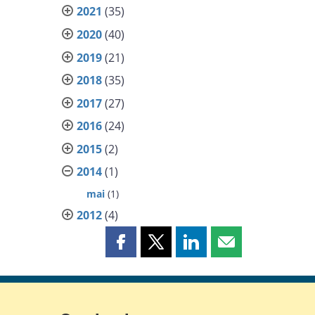
2021
(35)
2020
(40)
2019
(21)
2018
(35)
2017
(27)
2016
(24)
2015
(2)
2014
(1)
mai
(1)
2012
(4)
Partager
Partager
Partager
Partager
cette
cette
cette
cette
page
page
page
page
sur
sur
sur
par
Facebook
X
LinkedIn
courriel