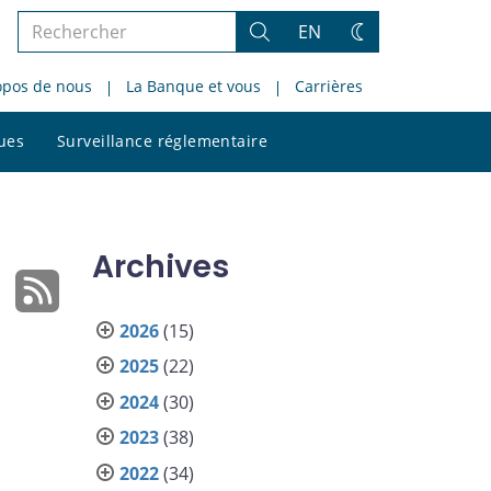
Rechercher
EN
Rechercher
Changez
dans
de
opos de nous
La Banque et vous
Carrières
le
thème
site
Rechercher
ques
Surveillance réglementaire
dans
le
site
Archives
2026
(15)
2025
(22)
2024
(30)
2023
(38)
2022
(34)