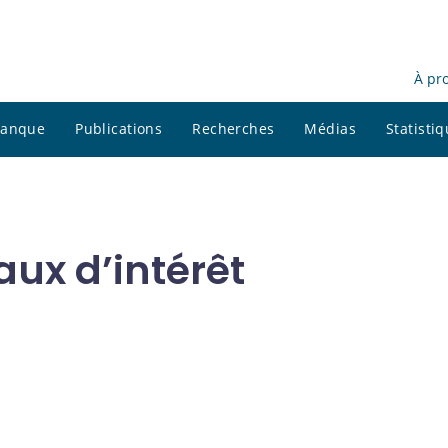
À pr
 banque
Publications
Recherches
Médias
Statisti
aux d’intérêt