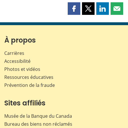
Partager
Partager
Partager
Part
cette
cette
cette
cette
page
page
page
page
sur
sur
sur
par
Facebook
X
LinkedIn
courr
À propos
Carrières
Accessibilité
Photos et vidéos
Ressources éducatives
Prévention de la fraude
Sites affiliés
Musée de la Banque du Canada
Bureau des biens non réclamés