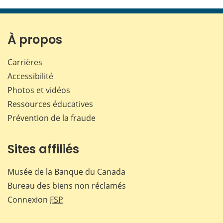
cette
cette
cette
cette
page
page
page
page
sur
sur
sur
par
Facebook
X
LinkedIn
courr
À propos
Carrières
Accessibilité
Photos et vidéos
Ressources éducatives
Prévention de la fraude
Sites affiliés
Musée de la Banque du Canada
Bureau des biens non réclamés
Connexion
FSP