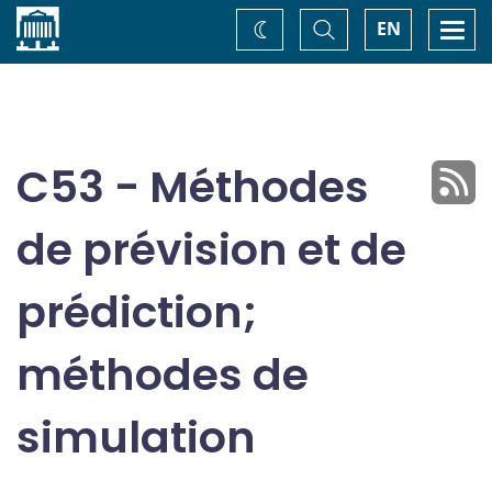
Accueil
Basculer
Togg
EN
Changez
la
navi
recherche
de
thème
C53 - Méthodes
de prévision et de
prédiction;
méthodes de
simulation