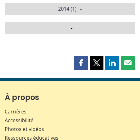
2014 (1)
Partager
Partager
Partager
Part
cette
cette
cette
cette
page
page
page
page
sur
sur
sur
par
Facebook
X
LinkedIn
courr
À propos
Carrières
Accessibilité
Photos et vidéos
Ressources éducatives