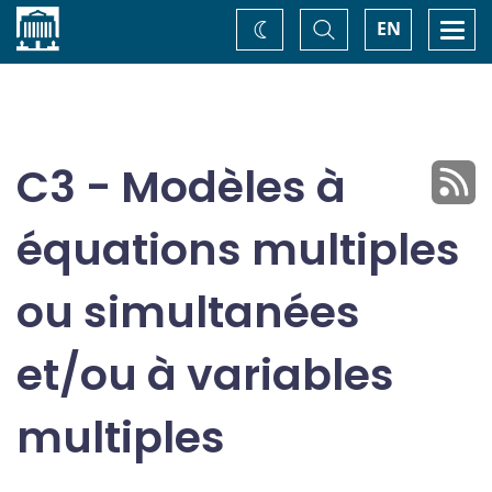
Accueil
Basculer
Togg
EN
Changez
la
navi
recherche
de
thème
C3 - Modèles à
équations multiples
ou simultanées
et/ou à variables
multiples