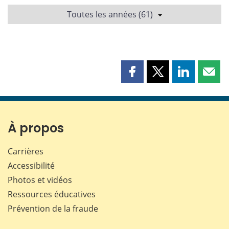
Toutes les années (61)
Partager
Partager
Partager
Part
cette
cette
cette
cette
page
page
page
page
sur
sur
sur
par
Facebook
X
LinkedIn
courr
À propos
Carrières
Accessibilité
Photos et vidéos
Ressources éducatives
Prévention de la fraude