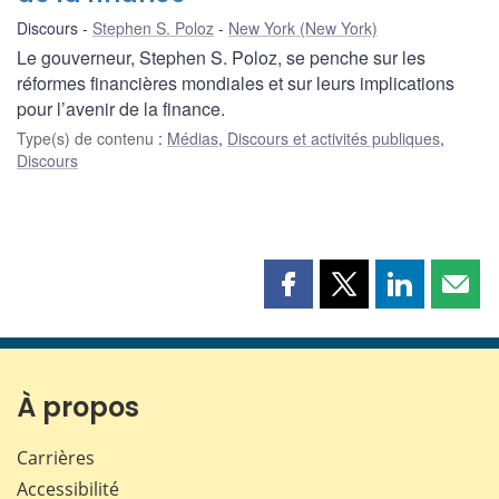
Discours
Stephen S. Poloz
New York (New York)
Le gouverneur, Stephen S. Poloz, se penche sur les
réformes financières mondiales et sur leurs implications
pour l’avenir de la finance.
Type(s) de contenu
:
Médias
,
Discours et activités publiques
,
Discours
Partager
Partager
Partager
Part
cette
cette
cette
cette
page
page
page
page
sur
sur
sur
par
Facebook
X
LinkedIn
courr
À propos
Carrières
Accessibilité