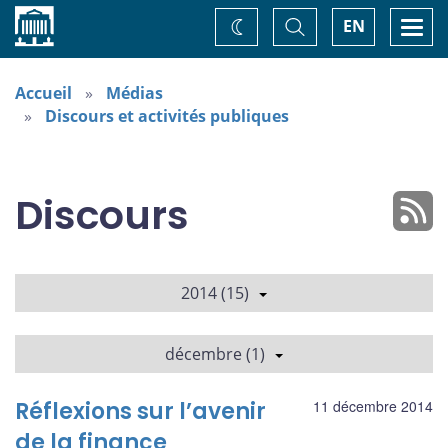
Accueil
Basculer
Togg
EN
Changez
la
navi
recherche
de
thème
Accueil
Médias
Discours et activités publiques
Discours
2014 (15)
décembre (1)
Réflexions sur l’avenir
11 décembre 2014
de la finance